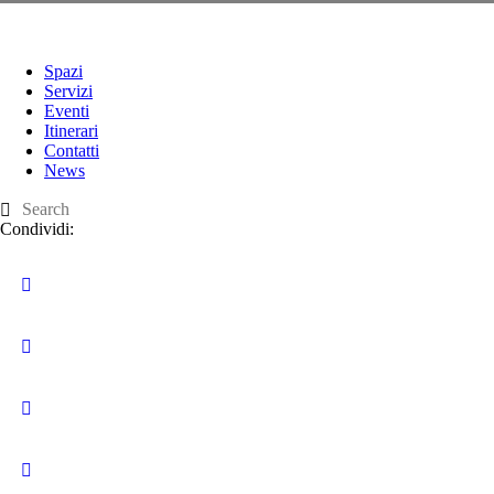
Spazi
Servizi
Eventi
Itinerari
Contatti
News
Condividi: