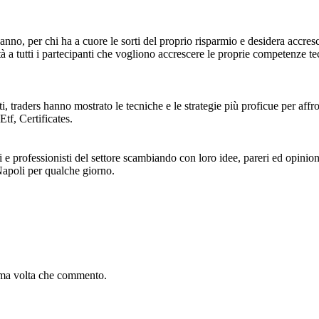
anno, per chi ha a cuore le sorti del proprio risparmio e desidera accres
tà a tutti i partecipanti che vogliono accrescere le proprie competenze
listi, traders hanno mostrato le tecniche e le strategie più proficue per af
tf, Certificates.
 e professionisti del settore scambiando con loro idee, pareri ed opinioni
Napoli per qualche giorno.
sima volta che commento.