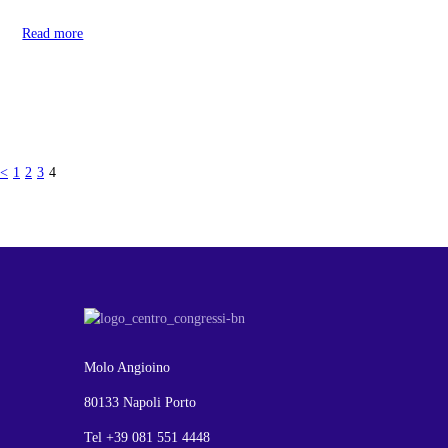
Read more
<
1
2
3
4
Molo Angioino
80133 Napoli Porto
Tel +39 081 551 4448